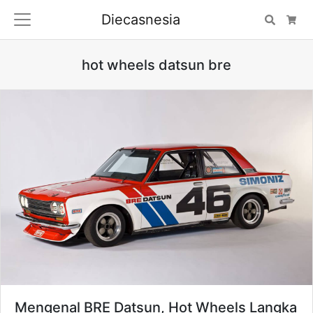
Diecasnesia
Search
Car
hot wheels datsun bre
Mengenal BRE Datsun, Hot Wheels Langka