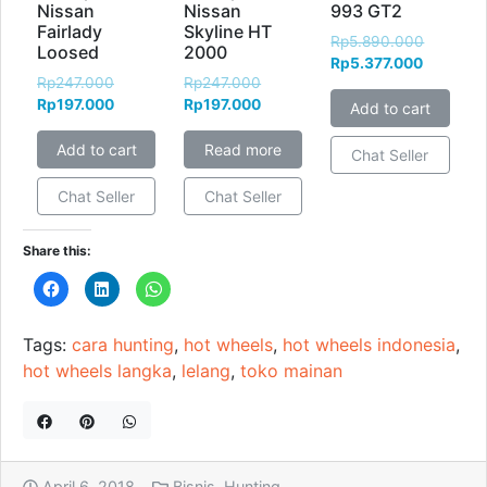
Nissan
Nissan
993 GT2
Fairlady
Skyline HT
Rp
5.890.000
Loosed
2000
Rp
5.377.000
Rp
247.000
Rp
247.000
Rp
197.000
Rp
197.000
Add to cart
Add to cart
Read more
Chat Seller
Chat Seller
Chat Seller
Share this:
C
C
C
l
l
l
i
i
i
c
c
c
k
k
k
Tags:
cara hunting
,
hot wheels
,
hot wheels indonesia
,
t
t
t
o
o
o
hot wheels langka
,
lelang
,
toko mainan
s
s
s
h
h
h
a
a
a
r
r
r
e
e
e
o
o
o
n
n
n
F
L
W
a
i
h
April 6, 2018
Bisnis
,
Hunting