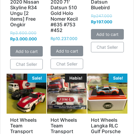
2020 Nissan
2020 71′
Datsun
Skyline R34
Datsun 510
Bluebird
Ungu [2
Gold Holo
Rp
247.000
items] Free
Nomer Kecil
Rp
197.000
Ongkir
#635 #753
#452
Rp
3.600.000
Add to cart
Rp
10.237.000
Rp
3.000.000
Chat Seller
Add to cart
Add to cart
Chat Seller
Chat Seller
Sale!
Habis!
Sale!
Hot Wheels
Hot Wheels
Hot Wheels
Team
Team
Langka RLC
Transport
Transport
Gulf Porsche