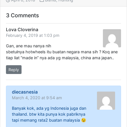
c
n
a
e
k
t
b
e
s
o
d
A
3 Comments
o
I
p
k
n
p
(
(
(
O
O
O
Lova Cloverina
p
p
p
e
e
e
February 4, 2019 at 1:03 pm
n
n
n
s
s
s
i
i
i
Gan, ane mau nanya nih
n
n
n
n
n
n
sbetulnya hotwheels itu buatan negara mana sih ? Koq ane
e
e
e
w
w
w
tiap liat ”made in” nya ada yg malaysia, china ama japan..
w
w
w
i
i
i
n
n
n
Reply
d
d
d
o
o
o
w
w
w
)
)
)
diecasnesia
March 4, 2020 at 9:54 am
Banyak kok, ada yg Indonesia juga dan
thailand. btw kita punya kok pabriknya
tapi memang rata2 buatan malaysia 😉