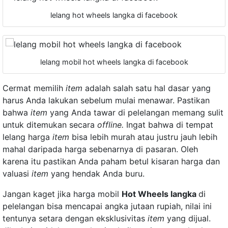
lelang hot wheels langka di facebook
lelang mobil hot wheels langka di facebook
Cermat memilih
item
adalah salah satu hal dasar yang
harus Anda lakukan sebelum mulai menawar. Pastikan
bahwa
item
yang Anda tawar di pelelangan memang sulit
untuk ditemukan secara
offline.
Ingat bahwa di tempat
lelang harga
item
bisa lebih murah atau justru jauh lebih
mahal daripada harga sebenarnya di pasaran. Oleh
karena itu pastikan Anda paham betul kisaran harga dan
valuasi
item
yang hendak Anda buru.
Jangan kaget jika harga mobil
Hot Wheels langka
di
pelelangan bisa mencapai angka jutaan rupiah, nilai ini
tentunya setara dengan eksklusivitas
item
yang dijual.