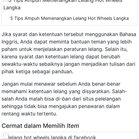
5 Tips Ampuh Memenangkan Lelang Hot Wheels Langka
Jika syarat dan ketentuan tersebut menggunakan Bahasa
Inggris, Anda dapat meminta bantuan teman yang lebih
paham untuk menjelaskan peraturan lelang. Selain itu,
karena syarat dan ketentuan lelang dapat berubah
sewaktu-waktu sebaiknya jangan menjadikan tulisan dari
pihak ketiga sebagai panduan.
Jangan mulai menawar sebelum Anda benar-benar
memahami ketentuan lelang yang disyaratkan. Salah-
salah Anda malah bisa di-
ban
dari situs pelelangan
sehingga tidak bisa mengajukan penawaran dalam
rentang waktu tertentu.
Cermat dalam Memilih
Item