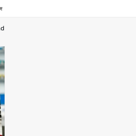
arch
Cart
nd