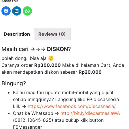
Share this:
C
C
C
l
l
l
i
i
i
c
c
c
k
k
k
t
t
t
o
o
o
Description
Reviews (0)
s
s
s
h
h
h
a
a
a
r
r
r
Masih cari →→→
e
e
e
DISKON
?
o
o
o
n
n
n
boleh dong.. bisa aja 🙂
F
L
W
a
i
h
Caranya order
Rp300.000
Maka di halaman Cart, Anda
c
n
a
e
k
t
akan mendapatkan diskon sebesar
Rp20.000
b
e
s
o
d
A
o
I
p
Bingung?
k
n
p
(
(
(
O
O
O
Kalau mau tau update mobil-mobil yang dijual
p
p
p
e
e
e
setiap minggunya? Langsung like FP diecasnesia
n
n
n
s
s
s
klik →
https://www.facebook.com/diecasnesia/
i
i
i
n
n
n
Chat ke Whatsapp →
http://bit.ly/diecastnesiaWA
n
n
n
e
e
e
(0812-10645-825) atau cukup klik button
w
w
w
w
w
w
FBMessanger
i
i
i