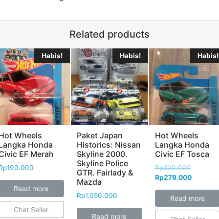
n
n
n
d
d
d
o
o
o
w
w
w
)
)
)
Related products
Habis!
Habis!
Habis!
Hot Wheels
Paket Japan
Hot Wheels
Langka Honda
Historics: Nissan
Langka Honda
Civic EF Merah
Skyline 2000.
Civic EF Tosca
Skyline Police
Rp
190.000
Rp
320.000
GTR. Fairlady &
Rp
279.000
Mazda
Read more
Rp
1.050.000
Read more
Chat Seller
Read more