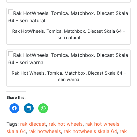
Rak HotWheels. Tomica. Matchbox. Diecast Skala 64 –
seri natural
Rak Hot Wheels. Tomica. Matchbox. Diecast Skala 64 –
seri warna
Share this:
C
C
C
l
l
l
i
i
i
c
c
c
k
k
k
Tags:
rak diecast
,
rak hot wheels
,
rak hot wheels
t
t
t
o
o
o
skala 64
,
rak hotwheels
,
rak hotwheels skala 64
,
rak
s
s
s
h
h
h