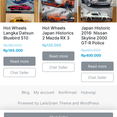
Hot Wheels
Hot Wheels
Japan Historic
Langka Datsun
Japan Historics
2016: Nissan
Bluebird 510
2 Mazda RX 3
Skyline 2000
GT-R Police
Rp
180.000
Rp
130.000
Rp
450.000
Rp
165.000
Rp
400.000
Read more
Read more
Read more
Chat Seller
Chat Seller
Chat Seller
Blog
My account
Konfirmasi
Hubungi
Powered by LarisGram Theme and WordPress