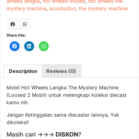
wheels langka
,
hot wheels loosed
,
hot wheels the
mystery machine
,
scoobydoo
,
the mystery machine
Share this:
C
C
C
l
l
l
i
i
i
c
c
c
k
k
k
t
t
t
o
o
o
Description
Reviews (0)
s
s
s
h
h
h
a
a
a
r
r
r
e
e
e
Mobil Hot Wheels Langka The Mystery Machine
o
o
o
n
n
n
(Loosed 2 Mobil) untuk melengkapi koleksi diecast
F
L
W
a
i
h
kamu nih.
c
n
a
e
k
t
b
e
s
Jangan Ketinggalan sama diecaster lainnya, Yuk
o
d
A
o
I
p
dikoleksi!
k
n
p
(
(
(
O
O
O
Masih cari →→→
DISKON
?
p
p
p
e
e
e