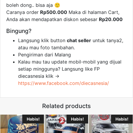
n
n
n
boleh dong.. bisa aja 🙂
s
s
s
i
i
i
Caranya order
Rp500.000
Maka di halaman Cart,
n
n
n
n
n
n
Anda akan mendapatkan diskon sebesar
Rp20.000
e
e
e
w
w
w
w
w
w
Bingung?
i
i
i
n
n
n
d
d
d
Langsung klik button
chat seller
untuk tanya2,
o
o
o
w
w
w
atau mau foto tambahan.
)
)
)
Pengiriman dari Malang
Kalau mau tau update mobil-mobil yang dijual
setiap minggunya? Langsung like FP
diecasnesia klik →
https://www.facebook.com/diecasnesia/
Related products
Habis!
Habis!
Habis!