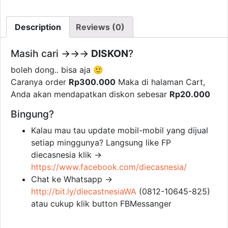
c
c
c
k
k
k
t
t
t
o
o
o
Description
Reviews (0)
s
s
s
h
h
h
a
a
a
r
r
r
Masih cari →→→
e
e
e
DISKON
?
o
o
o
n
n
n
boleh dong.. bisa aja 🙂
F
L
W
a
i
h
Caranya order
Rp300.000
Maka di halaman Cart,
c
n
a
e
k
t
Anda akan mendapatkan diskon sebesar
Rp20.000
b
e
s
o
d
A
o
I
p
Bingung?
k
n
p
(
(
(
O
O
O
Kalau mau tau update mobil-mobil yang dijual
p
p
p
e
e
e
setiap minggunya? Langsung like FP
n
n
n
s
s
s
diecasnesia klik →
i
i
i
n
n
n
https://www.facebook.com/diecasnesia/
n
n
n
e
e
e
Chat ke Whatsapp →
w
w
w
w
w
w
http://bit.ly/diecastnesiaWA
(0812-10645-825)
i
i
i
n
n
n
atau cukup klik button FBMessanger
d
d
d
o
o
o
w
w
w
)
)
)