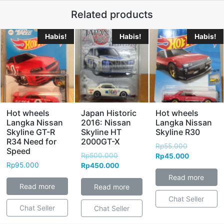
Related products
Habis!
Habis!
Habis!
Hot wheels
Japan Historic
Hot wheels
Langka Nissan
2016: Nissan
Langka Nissan
Skyline GT-R
Skyline HT
Skyline R30
R34 Need for
2000GT-X
Rp
55.000
Speed
Rp
500.000
Rp
45.000
Rp
95.000
Rp
450.000
Read more
Read more
Read more
Chat Seller
Chat Seller
Chat Seller