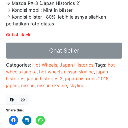
→ Mazda RX-3 (Japan Historics 2)
→ Kondisi mobil: Mint in blister
→ Kondisi blister : 80%, lebih jelasnya silahkan
perhatikan foto diatas
Out of stock
Chat Seller
Categories:
Hot Wheels
,
Japan Historics
Tags:
hot
wheels langka
,
hot wheels nissan skyline
,
japan
historics
,
japan historics 2
,
japan historics 2016
,
japhis
,
nissan
,
nissan skyline
,
skyline
Share this:
C
C
C
l
l
l
i
i
i